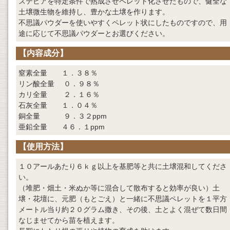
ステビアを特定条件で熟成させペレット化させたもので、健全な
土壌微生物を維持し、豊かな土壌を作ります。
不思議パウダーを使いやすくペレット状にしたものですので、用
途に応じて不思議パウダーとお選びください。
【内容成分】
窒素全量 １．３８％
リン酸全量 ０．９８％
カリ全量 ２．１６％
石灰全量 １．０４％
銅全量 ９．３２ppm
亜鉛全量 ４６．１ppm
【使用方法】
１０アールあたり６ｋｇ以上を基肥等と共に土壌混和してくださ
い。
（堆肥・畑土・米ぬか等に混合して散布すると効率が良い）土
壌・花壇に、元肥（もとごえ）と一緒に不思議ペレットを１平方
メートル当り約２０グラム撒き、その後、土とよく混ぜて数日間
なじませてから苗を植えます。