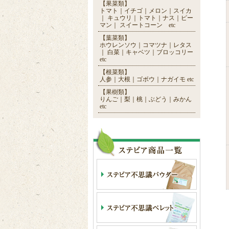
【果菜類】
トマト｜イチゴ｜メロン｜スイカ
｜ キュウリ｜トマト｜ナス｜ピー
マン｜ スイートコーン etc
【葉菜類】
ホウレンソウ｜コマツナ｜レタス
｜ 白菜｜キャベツ｜ブロッコリー
etc
【根菜類】
人参｜大根｜ゴボウ｜ナガイモ etc
【果樹類】
りんご｜梨｜桃｜ぶどう｜みかん
etc