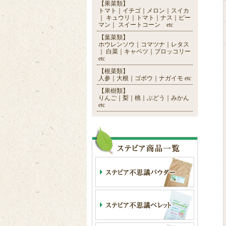
【果菜類】
トマト｜イチゴ｜メロン｜スイカ
｜ キュウリ｜トマト｜ナス｜ピー
マン｜ スイートコーン etc
【葉菜類】
ホウレンソウ｜コマツナ｜レタス
｜ 白菜｜キャベツ｜ブロッコリー
etc
【根菜類】
人参｜大根｜ゴボウ｜ナガイモ etc
【果樹類】
りんご｜梨｜桃｜ぶどう｜みかん
etc