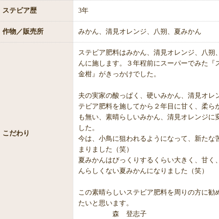
ステビア歴
3年
作物／販売所
みかん、清見オレンジ、八朔、夏みかん
ステビア肥料はみかん、清見オレンジ、八朔
んに施します。３年程前にスーパーでみた『
金柑』がきっかけでした。
夫の実家の酸っぱく、硬いみかん、清見オレ
テビア肥料を施してから２年目に甘く、柔ら
も無い、素晴らしいみかん、清見オレンジに
した。
こだわり
今は、小鳥に狙われるようになって、新たな
まりました（笑）
夏みかんはびっくりするくらい大きく、甘く
んらしくない夏みかんになりました（笑）
この素晴らしいステビア肥料を周りの方に勧
たいと思います。
森 登志子