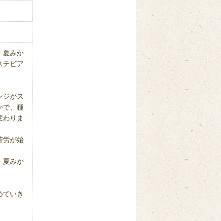
、夏みか
ステビア
ンジがス
かで、種
変わりま
苦労が始
、夏みか
めていき